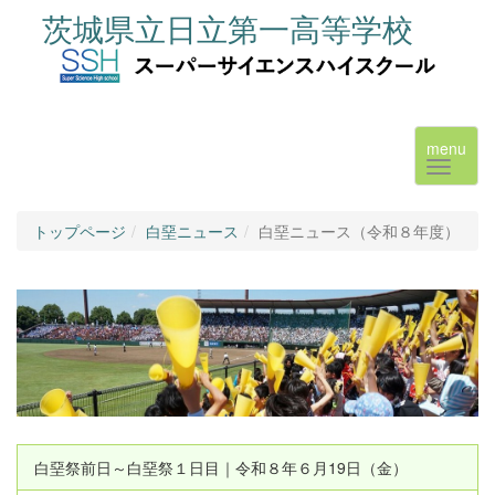
茨城県立日立第一高等学校
menu
トップページ
白堊ニュース
白堊ニュース（令和８年度）
白堊祭前日～白堊祭１日目｜令和８年６月19日（金）