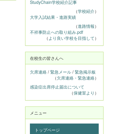
StudyChain学校紹介記事
（
学校紹介
）
大学入試結果・進路実績
（
進路情報
）
不祥事防止への取り組み.pdf
（
より良い学校を目指して
）
在校生の皆さんへ
欠席連絡
/
緊急メール
/
緊急掲示板
（
欠席連絡・緊急連絡
）
感染症出席停止届出について
（
保健室より
）
メニュー
トップページ