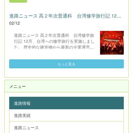
進路ニュース 高２年次普通科 台湾修学旅行記 12月、台湾への...
02/12
進路ニュース 高２年次普通科 台湾修学旅
行記 12月、台湾への修学旅行を実施しまし
た。 歴史的な建造物から最新の企業運営、
そして現地大学生との交流まで、異文化にど
っぷりと浸かった濃密な４日間の様子をご報
もっと見る
告します。 ▲２日目 九份にて １． 台湾の
「今」と「世界」を知る：企業・クラス別研
修 企業見学では、運営の方々から実用的で
説得力のあるお話を伺いました。通訳やスタ
メニュー
ッフの方々の丁寧なサポートもあって、生徒
たちは台湾での生活の大変さや仕事への情熱
を肌で感じたようです。こうした学びを通じ
進路情報
て、台湾が世界経済の中でどのような役割を
担っているのか、そして日本との繋がりの深
進路実績
さを再確認できる、非常に刺激の多い研修と
なりました。 また、経済のみならず台湾の
進路ニュース
歴史や精神性への理解を深めるため、忠烈祠