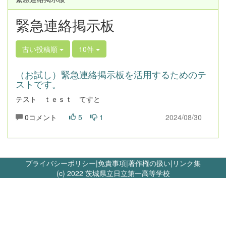
緊急連絡掲示板
古い投稿順
10件
（お試し）緊急連絡掲示板を活用するためのテ
ストです。
テスト ｔｅｓｔ てすと
0コメント
5
1
2024/08/30
プライバシーポリシー
|
免責事項
|
著作権の扱い
|
リンク集
(c) 2022 茨城県立日立第一高等学校