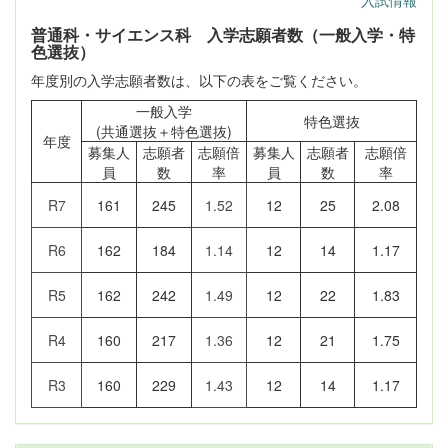
入試情報
普通科・サイエンス科 入学志願者数（一般入学・特
色選抜）
年度別の入学志願者数は、以下の表をご覧ください。
一般入学
特色選抜
(共通選抜＋特色選抜)
年度
募集人
志願者
志願倍
募集人
志願者
志願倍
員
数
率
員
数
率
R7
161
245
1.52
12
25
2.08
R6
162
184
1.14
12
14
1.17
R5
162
242
1.49
12
22
1.83
R4
160
217
1.36
12
21
1.75
R3
160
229
1.43
12
14
1.17