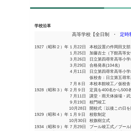
学校沿革
高等学校【全日制 ・
定時
1927（昭和２）年
１月22日
本校設置の件岡田文部
１月25日
加藤吉士（下館高等女
３月26日
日立第四尋常高等小学
３月29日
合格発表(104名)
４月11日
日立第四尋常高等小学
仮校舎：日立第五尋常
７月８日
本校本館竣工／仮校舎
1928（昭和３）年
２月９日
定員を400名から50
７月11日
講堂・雨天体操場・武
９月19日
校門竣工
10月28日
開校式〔以後この日を
1929（昭和４）年
１月９日
校歌制定
10月30日
校旗樹立式
1934（昭和９）年
７月29日
プール竣工式／プール