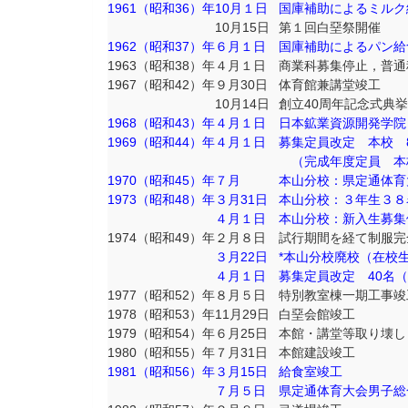
1961（昭和36）年
10月１日
国庫補助によるミルク
10月15日
第１回白堊祭開催
1962（昭和37）年
６月１日
国庫補助によるパン給
1963（昭和38）年
４月１日
商業科募集停止，普通科
1967（昭和42）年
９月30日
体育館兼講堂竣工
10月14日
創立40周年記念式典
1968（昭和43）年
４月１日
日本鉱業資源開発学院
1969（昭和44）年
４月１日
募集定員改定 本校 8
（完成年度定員 本校3
1970（昭和45）年
７月
本山分校：県定通体育
1973（昭和48）年
３月31日
本山分校：３年生３８
４月１日
本山分校：新入生募集
1974（昭和49）年
２月８日
試行期間を経て制服完
３月22日
*本山分校廃校（在校
４月１日
募集定員改定 40名（
1977（昭和52）年
８月５日
特別教室棟一期工事竣
1978（昭和53）年
11月29日
白堊会館竣工
1979（昭和54）年
６月25日
本館・講堂等取り壊
1980（昭和55）年
７月31日
本館建設竣工
1981（昭和56）年
３月15日
給食室竣工
７月５日
県定通体育大会男子総