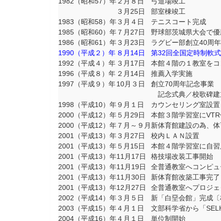
1982（昭和57）年
２月８日
弓道場竣工
３月25日
部室棟竣工
1983（昭和58）年
３月４日
テニスコート完成
1985（昭和60）年
７月27日
野球部茨城県大会で優
1986（昭和61）年
３月23日
ラグビー部創立40周
1990（平成２）年
８月14日
第32回全国定時制軟
1992（平成４）年
３月17日
本館４階の１教室をコ
1996（平成８）年
２月14日
推薦入学実施
1997（平成９）年
10月３日
創立70周年記念事業
記念式典／校歌碑建
1998（平成10）年
９月１日
カウンセリング室設置
2000（平成12）年
５月29日
本館３階学習室にVTR
2000（平成12）年
７月～９月
新体育館建設の為、体
2001（平成13）年
３月27日
校内ＬＡＮ設置
2001（平成13）年
５月15日
本館４階学習室に自習用
2001（平成13）年
11月17日
格技場改装工事開始
2001（平成13）年
11月19日
全普通教室へコンピュ
2001（平成13）年
11月30日
新体育館改築工事完了
2001（平成13）年
12月27日
全普通教室へプロジェ
2002（平成14）年
３月５日
新「白堊会館」完成〔
2003（平成15）年
４月１日
文部科学省から「SEL
2004（平成16）年
４月１日
単位制開始