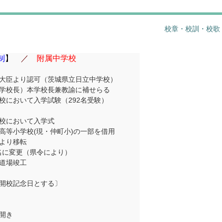
校章・校訓・校歌
制
】
／
附属中学校
大臣より認可（茨城県立日立中学校）
学校長）本学校長兼教諭に補せらる
校において入学試験（292名受験）
校において入学式
高等小学校(現・仲町小)の一部を借用
より移転
0名に変更（県令により）
道場竣工
開校記念日とする〕
開き