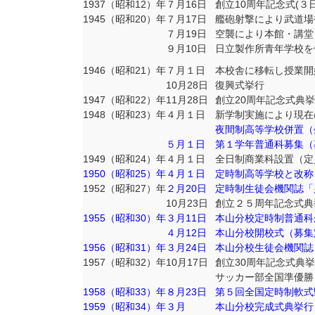
1937（昭和12）年
７月16日
創立10周年記念式(３
1945（昭和20）年
７月17日
艦砲射撃により武道場
７月19日
空襲により本館・講堂
９月10日
日立製作所青年学校を
1946（昭和21）年
７月１日
本校舎に移転し授業開
10月28日
復興式挙行
1947（昭和22）年
11月28日
創立20周年記念式典
1948（昭和23）年
４月１日
新学制実施により現在
夜間制高等学校併置（
５月１日
第１学年普通科募集（募
1949（昭和24）年
４月１日
全日制商業科設置（定員
1950（昭和25）年
４月１日
定時制高等学校と改称
1952（昭和27）年
２月20日
定時制生徒会機関誌「
10月23日
創立２５周年記念式典
1955（昭和30）年
３月11日
本山分校定時制普通科
４月12日
本山分校開校式（募集定
1956（昭和31）年
３月24日
本山分校生徒会機関誌
1957（昭和32）年
10月17日
創立30周年記念式典
サッカー部全国準優勝
1958（昭和33）年
８月23日
第５回全国定時制軟式
1959（昭和34）年
３月
本山分校完成式典挙行