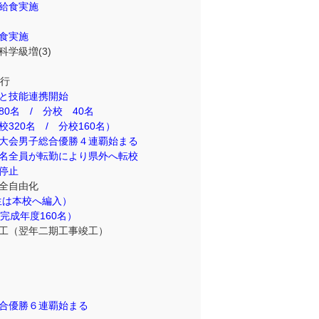
給食実施
食実施
学級増(3)
挙行
と技能連携開始
0名 / 分校 40名
20名 / 分校160名）
大会男子総合優勝４連覇始まる
名全員が転勤により県外へ転校
停止
全自由化
生は本校へ編入）
完成年度160名）
工（翌年二期工事竣工）
し
合優勝６連覇始まる