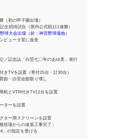
勝（初の甲子園出場）
年記念招待試合（県内公式戦111連勝）
式野球大会出場（於：神宮野球場他）
ンピュータ室に改造
立／記念誌「白堊七〇年のあゆ美」発行
付きTVを設置（寄付25台・計30台）
育館・白堊会館取り壊し
机とVTR付きTV12台を設置
ーターを設置
クター用スクリーンを設置
格技場からの改装工事完了〕
Hi」の指定を受ける