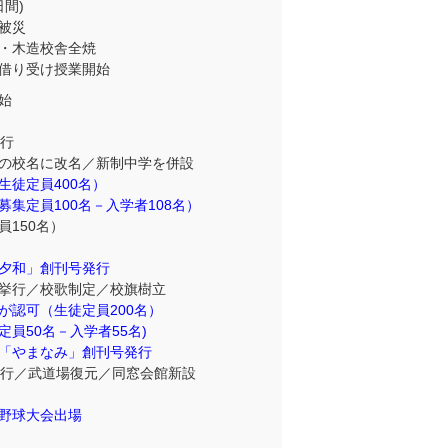
日間)
被災
・木造校舎全焼
借り受け授業開始
始
挙行
の校名に改名／新制中学を併設
生徒定員400名）
集定員100名－入学者108名）
150名）
夕和」創刊号発行
挙行／校歌制定／校旗樹立
が認可（生徒定員200名）
員50名－入学者55名)
「やまなみ」創刊号発行
挙行／武道場復元／同窓会館新設
野球大会出場