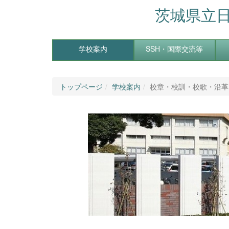
茨城県立
学校案内
SSH・国際交流等
トップページ
学校案内
校章・校訓・校歌・沿革