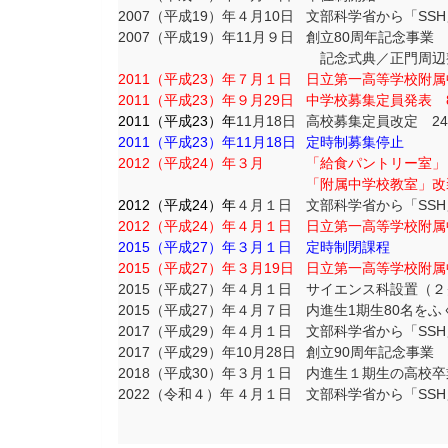
2007（平成19）年
４月10日
文部科学省から「SSH
2007（平成19）年
11月９日
創立80周年記念事業
記念式典／正門周辺整
2011（平成23）年
７月１日
日立第一高等学校附属
2011（平成23）年
９月29日
中学校募集定員発表 8
2011（平成23）年
11月18日
高校募集定員改定 24
2011（平成23）年
11月18日
定時制募集停止
2012（平成24）年
３月
「給食パントリー室」
「附属中学校教室」改
2012（平成24）年
４月１日
文部科学省から「SSH
2012（平成24）年
４月１日
日立第一高等学校附属
2015（平成27）年
３月１日
定時制閉課程
2015（平成27）年
３月19日
日立第一高等学校附属
2015（平成27）年
４月１日
サイエンス科設置（２
2015（平成27）年
４月７日
内進生1期生80名をふ
2017（平成29）年
４月１日
文部科学省から「SSH
2017（平成29）年
10月28日
創立90周年記念事業
2018（平成30）年
３月１日
内進生１期生の高校卒
2022（令和４）年
４月１日
文部科学省から「SSH