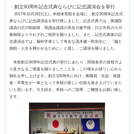
・創立90周年記念式典ならびに記念講演会を挙行
2017年10月28日(土)，本校体育館を会場に，創立90周年記念式
典ならびに記念講演会を挙行致しました。記念式典では，衆議院
議員の石川昭政様，県議会議員の長谷川修平様，日立市長の小川
春樹様よりそれぞれご祝辞を賜りました。また，記念式典後の記
念講演会では，脳科学者として有名な茂木健一郎先生に，『脳と
挑戦－人生を輝かせるために』と題し，ご講演を賜りました。
本校創立90周年記念式典の挙行にあたり，関係各所の皆様方よ
り多大なるご後援を賜りましたことを，この場をお借りし心から
御礼を申し上げます。創立100周年に向け，教職員・生徒・保護
者・卒業生が一体となって本校の新しい伝統を築き上げていきた
いと思います。引き続き，本校へのご指導，ご鞭撻をお願い致し
ます。