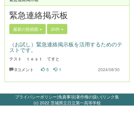
緊急連絡掲示板
最新の投稿順
20件
（お試し）緊急連絡掲示板を活用するためのテ
ストです。
テスト ｔｅｓｔ てすと
0コメント
5
1
2024/08/30
プライバシーポリシー
|
免責事項
|
著作権の扱い
|
リンク集
(c) 2022 茨城県立日立第一高等学校