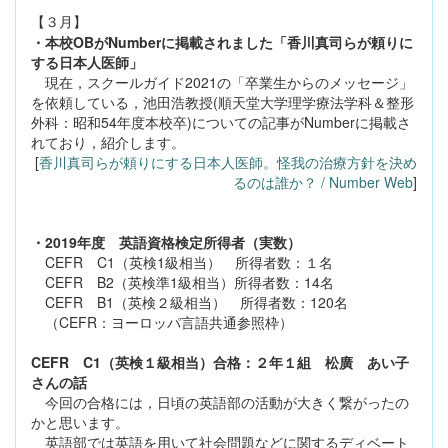
【３月】
・本校OBがNumberに掲載されました「香川真司らが頼りに
する日本人医師」
現在，スクールガイド2021の「卒業生からのメッセージ」
を依頼している，池田浩教授(順天堂大学理学療法学科＆整形
外科：昭和54年度本校卒)についての記事がNumberに掲載さ
れており，紹介します。
[
香川真司らが頼りにする日本人医師。怪我の治療方針を決め
るのは誰か？ / Number Web
]
・2019年度 英語資格検定所得者（実数）
CEFR C1（英検1級相当） 所得者数：１名
CEFR B2（英検準1級相当）所得者数：14名
CEFR B1（英検２級相当） 所得者数：120名
（CEFR：ヨーロッパ言語共通参照枠）
CEFR C1（英検１級相当）合格：２年１組 松廣 あい子
さんの話
今回の合格には，日頃の英語部の活動が大きく繋がったの
かと思います。
英語部では英語を用いて社会問題などに関するディベート